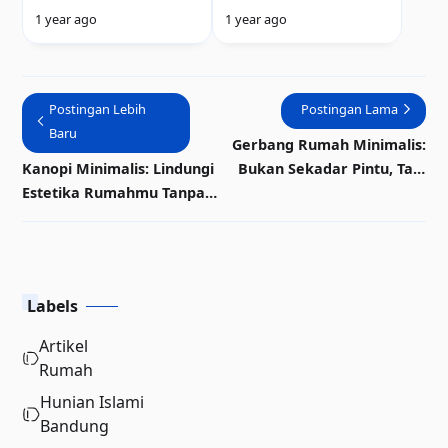
Warna Cat Anti
Makin Memikat: 7
1 year ago
1 year ago
Bosan, Bikin
Inspirasi Model
Tetangga
Pintu 2 Pintu
Penasaran!
Kekinian
Postingan Lebih
Postingan Lama
Baru
Gerbang Rumah Minimalis:
Kanopi Minimalis: Lindungi
Bukan Sekadar Pintu, Tapi
Estetika Rumahmu Tanpa
Pernyataan Gaya
Menguras Kantong
Labels
Artikel
Rumah
Hunian Islami
Bandung