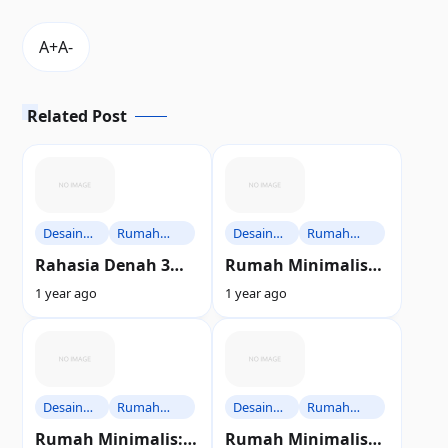
Related Post
Desain
Rumah
Desain
Rumah
Rumah
Minimalis
Rumah
Minimalis
Rahasia Denah 3
Rumah Minimalis
Kamar Minimalis:
Modern: Rahasia
1 year ago
1 year ago
Nyaman Tanpa
Desain Anti Bosan
Nguras Dompet
yang Bikin Betah
Selamanya
Desain
Rumah
Desain
Rumah
Rumah
Minimalis
Rumah
Minimalis
Rumah Minimalis: 5
Rumah Minimalis